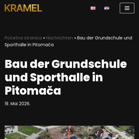
Zum
Inhalt
springen
Početna stranica
»
Nachrichten
»
Bau der Grundschule und
Sporthalle in Pitomača
Bau der Grundschule
und Sporthalle in
Pitomača
19. Mai 2026.