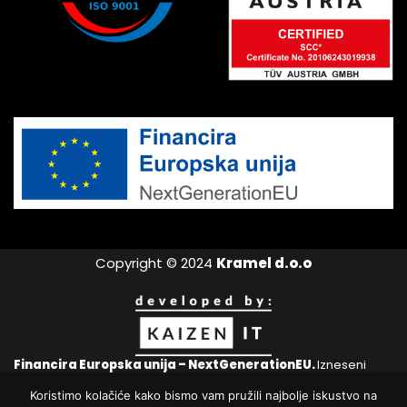
Copyright © 2024
Kramel d.o.o
Financira Europska unija – NextGenerationEU.
Izneseni
stavovi i mišljenja samo su autorova i ne odražavaju nužno
Koristimo kolačiće kako bismo vam pružili najbolje iskustvo na
službena stajališta Europske unije ili Europske komisije. Ni