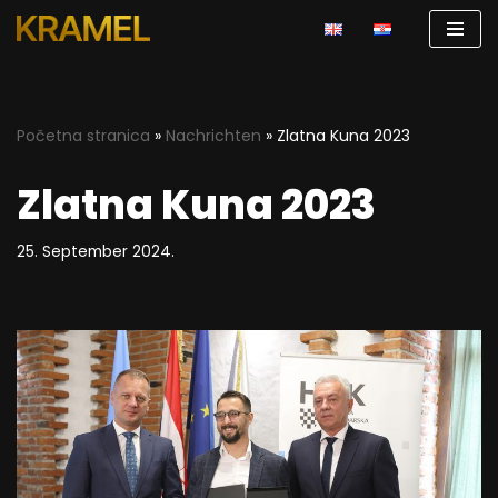
Zum
Inhalt
springen
Početna stranica
»
Nachrichten
»
Zlatna Kuna 2023
Zlatna Kuna 2023
25. September 2024.