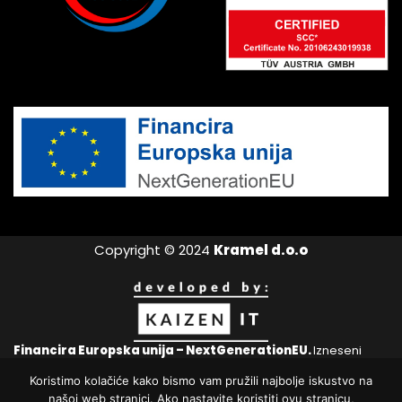
Copyright © 2024
Kramel d.o.o
Financira Europska unija – NextGenerationEU.
Izneseni
stavovi i mišljenja samo su autorova i ne odražavaju nužno
Koristimo kolačiće kako bismo vam pružili najbolje iskustvo na
službena stajališta Europske unije ili Europske komisije. Ni
našoj web stranici. Ako nastavite koristiti ovu stranicu,